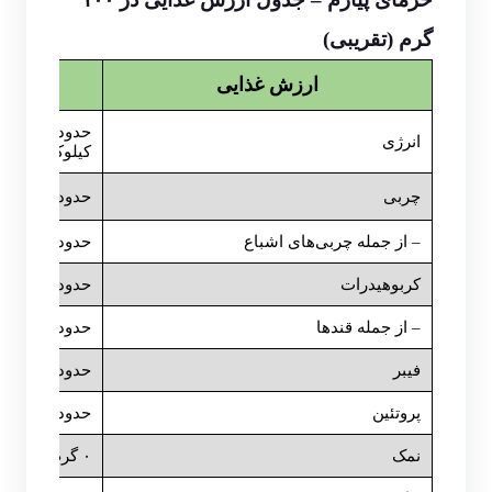
گرم (تقریبی)
ارزش غذایی
انرژی
کیلوکالری
چربی
حدود ۰/۲–۰/۵ گرم
– از جمله چربی‌های اشباع
حدود ۰/۱ گرم
کربوهیدرات
حدود ۷۰–۷۵ گرم
– از جمله قندها
حدود ۶۵–۷۰ گرم
فیبر
حدود ۶–۸ گرم
پروتئین
حدود ۱/۵–۲/۵ گرم
نمک
۰ گرم