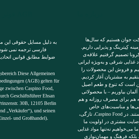
درباره ما
AGB فوتر فارسی
ت جوان هستیم که سال‌ها
به دلیل مسایل حقوقی این مت
ینه کِیترینگ و پذیرایی داریم.
فارسی ترجمه نمی شود؛ 
رونا تصمیم گرفتیم علاقه‌ی
ضوابط مطابق قوانین اتحادیه
د غذایی شرقی و به‌ویژه ایرانی
نیم و فروش این محصولات را
gsbereich Diese Allgemeinen
قیم به مشتریان آغاز کردیم.
bedingungen (AGB) gelten für
ن است که تنوع و طعم اصیل
räge zwischen Caspino Food,
آلمان بیاوریم – با محصولاتی
durch Geschäftsführer Ehsan
ه هم برای مصرف روزانه و هم
rinzenstr. 30B, 12105 Berlin
نی‌ها و مناسبت‌های خاص
end „Verkäufer“), und seinen
مناسب هستند. در Caspino Food، تازگی،
inzel- und Großhandel).
ضایت مشتری در اولویت ما
ما می‌خواهیم نه‌تنها مواد غذایی
، بلکه فرهنگ و مهمان‌نوازی