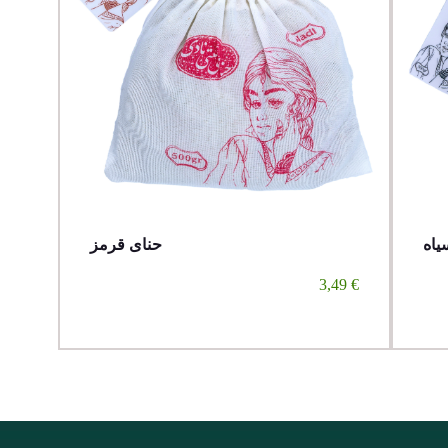
یاه
حنای قرمز
3,49
€