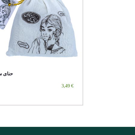
حنای س
3,49
€