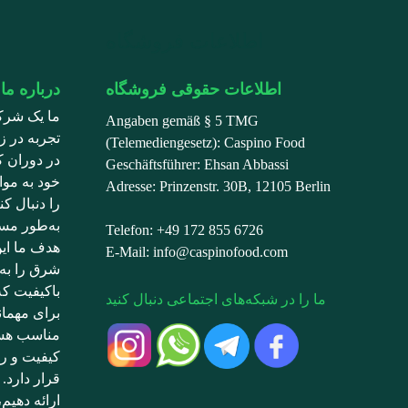
اطلاعات فروشگاه
اطلاعات حقوقی فروشگاه
درباره ما
ما یک شرک
Angaben gemäß § 5 TMG
تجربه در زم
(Telemediengesetz): Caspino Food
در دوران ک
Geschäftsführer: Ehsan Abbassi
خود به موا
Adresse: Prinzenstr. 30B, 12105 Berlin
را دنبال ک
به‌طور مست
Telefon: +49 172 855 6726
هدف ما ای
E-Mail: info@caspinofood.com
شرق را به 
باکیفیت ک
ما را در شبکه‌های اجتماعی دنبال کنید
برای مهما
کیفیت و ر
قرار دارد. 
ارائه دهیم