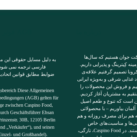
درباره ما
AGB فوتر فارسی
ت جوان هستیم که سال‌ها
به دلیل مسایل حقوقی این مت
ینه کِیترینگ و پذیرایی داریم.
فارسی ترجمه نمی شود؛ 
رونا تصمیم گرفتیم علاقه‌ی
ضوابط مطابق قوانین اتحادیه
د غذایی شرقی و به‌ویژه ایرانی
نیم و فروش این محصولات را
gsbereich Diese Allgemeinen
قیم به مشتریان آغاز کردیم.
bedingungen (AGB) gelten für
ن است که تنوع و طعم اصیل
räge zwischen Caspino Food,
آلمان بیاوریم – با محصولاتی
durch Geschäftsführer Ehsan
ه هم برای مصرف روزانه و هم
rinzenstr. 30B, 12105 Berlin
نی‌ها و مناسبت‌های خاص
end „Verkäufer“), und seinen
مناسب هستند. در Caspino Food، تازگی،
inzel- und Großhandel).