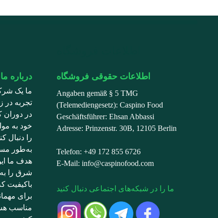
اطلاعات فروشگاه
اطلاعات حقوقی فروشگاه
درباره ما
ما یک شرک
Angaben gemäß § 5 TMG
تجربه در زم
(Telemediengesetz): Caspino Food
در دوران ک
Geschäftsführer: Ehsan Abbassi
خود به موا
Adresse: Prinzenstr. 30B, 12105 Berlin
را دنبال ک
به‌طور مست
Telefon: +49 172 855 6726
هدف ما ای
E-Mail: info@caspinofood.com
شرق را به 
باکیفیت ک
ما را در شبکه‌های اجتماعی دنبال کنید
برای مهما