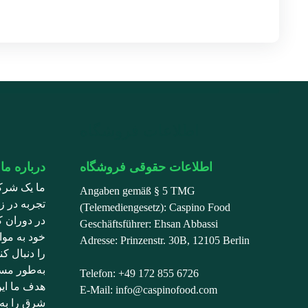
اطلاعات فروشگاه
اطلاعات حقوقی فروشگاه
درباره ما
ما یک شرک
Angaben gemäß § 5 TMG
تجربه در زم
(Telemediengesetz): Caspino Food
در دوران ک
Geschäftsführer: Ehsan Abbassi
خود به موا
Adresse: Prinzenstr. 30B, 12105 Berlin
را دنبال ک
به‌طور مست
Telefon: +49 172 855 6726
هدف ما ای
E-Mail: info@caspinofood.com
شرق را به 