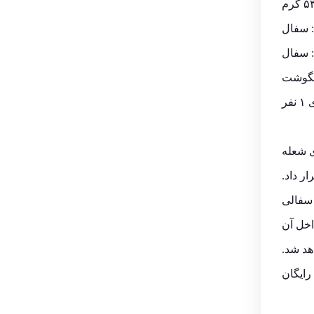
 سفال
 سفال
آبگوشت
فر
ی شعله
ر داد.
 سفالی
اخل آن
هد شد.