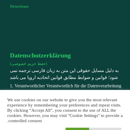
Weiterlesen
Datenschutzerklärung
Datenschutzerklärung
(حفظ حریم خصوصی)
به دلیل مسایل حقوقی این متن به زبان فارسی ترجمه نمی
شود؛ قوانین و ضوابط مطابق قوانین اتحادیه اروپا می باشد
1. Verantwortlicher Verantwortlich für die Datenverarbeitung
auf dieser Website ist: Caspino Food Inhaber: E. Abbassi
Prinzenstr. 30 B, 12105 Berlin Telefon: +491728556726 E-
We use cookies on our website to give you the most relevant
experience by remembering your preferences and repeat visits.
Mail: info@caspinofood.com
By clicking “Accept All”, you consent to the use of ALL the
cookies. However, you may visit "Cookie Settings" to provide a
controlled consent.
Weiterlesen