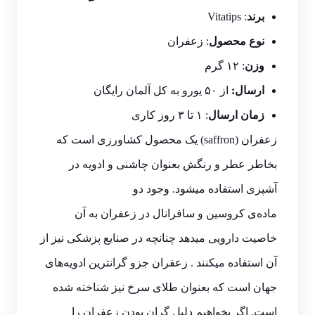
برند
: Vitatips
نوع محصول
: زعفران
وزن
: ۱۲ گرم
ارسال:
از ۵۰ یورو به کل آلمان رایگان
زمان ارسال
: ۱ تا ۳ روز کاری
زعفران (saffron) یک محصول کشاورزی است که
بخاطر عطر و رنگش بعنوان چاشنی و ادویه‌ در
آشپزی استفاده میشود. وجود دو
ماده‌ی کروسین و سافرانال در زعفران به آن
خاصیت دارویی میدهد چنانچه در صنایع پزشکی نیز از
آن استفاده میکنند . زعفران جزو گرانترین ادویه‌های
جهان است که بعنوان طلای سرخ نیز شناخته شده
است. اگر بخواهیم دلیل گران بودن زعفران را