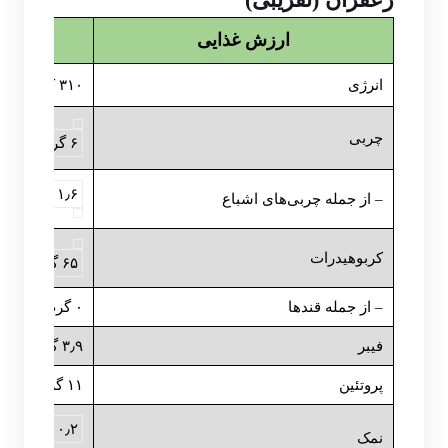
ارزش غذایی
انرژی
۳۱۰ کیلوکالری
چربی
۶ گرم
۱٫۶ گرم
– از جمله چربی‌های اشباع
کربوهیدرات
۶۵ گرم
– از جمله قندها
۰ گرم
فیبر
۳٫۹ گرم
پروتئین
۱۱ گرم
۰٫۲ گرم
نمک