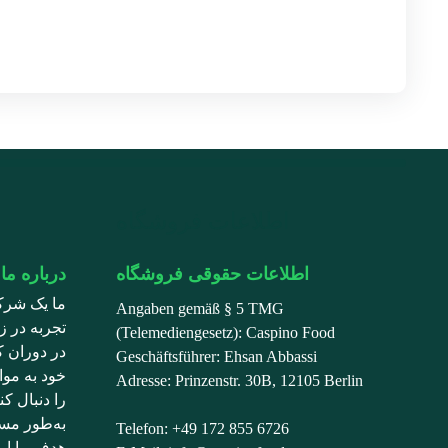
اطلاعات فروشگاه
اطلاعات حقوقی فروشگاه
درباره ما
ما یک شرک
Angaben gemäß § 5 TMG
تجربه در زم
(Telemediengesetz): Caspino Food
در دوران ک
Geschäftsführer: Ehsan Abbassi
خود به موا
Adresse: Prinzenstr. 30B, 12105 Berlin
را دنبال ک
به‌طور مست
Telefon: +49 172 855 6726
هدف ما ای