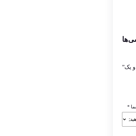
ی‌ها
و یک”
ما
*