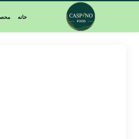
خانه
محصو
رب