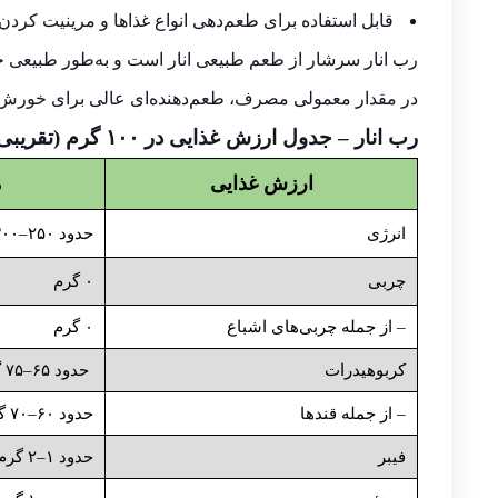
قابل استفاده برای طعم‌دهی انواع غذاها و مرینیت کرد
رب انار سرشار از طعم طبیعی انار است و به‌طور طبیعی حا
در مقدار معمولی مصرف، طعم‌دهنده‌ای عالی برای خورش‌
رب انار –
جدول ارزش غذایی در ۱۰۰ گرم (تقریبی)
ارزش غذایی
م
انرژی
حدود ۲۵۰–۳۰۰ کیلوکالری
چربی
۰ گرم
– از جمله چربی‌های اشباع
۰ گرم
کربوهیدرات
حدود ۶۵–۷۵ گرم
– از جمله قندها
حدود ۶۰–۷۰ گرم
فیبر
حدود ۱–۲ گرم