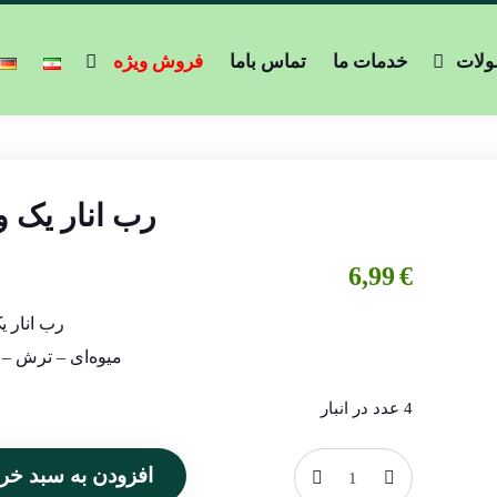
لات
خدمات ما
تماس باما
فروش ویژه
رب انار یک و
6,99
€
رب انار ی
میوه‌ای – ترش –
4 عدد در انبار
افزودن به سبد خری