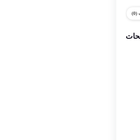
0)
حات