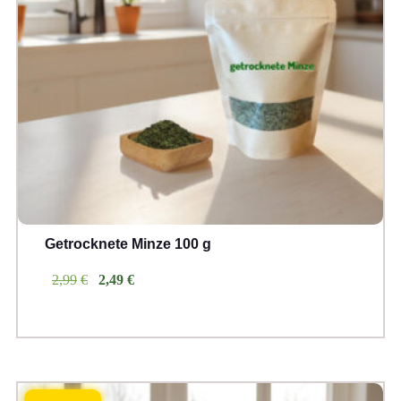
Getrocknete Minze 100 g
Ursprünglicher
Aktueller
2,99
€
2,49
€
Preis
Preis
war:
ist:
€2,99
€2,49.