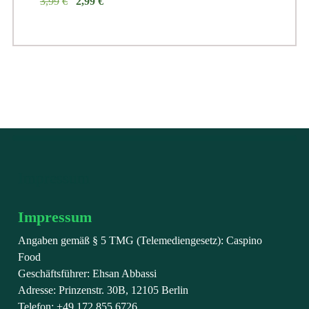
Ursprünglicher
Aktueller
3,99
€
2,99
€
Preis
Preis
war:
ist:
€3,99
€2,99.
Impressum
Impressum
Angaben gemäß § 5 TMG (Telemediengesetz): Caspino
Food
Geschäftsführer: Ehsan Abbassi
Adresse: Prinzenstr. 30B, 12105 Berlin
Telefon: +49 172 855 6726