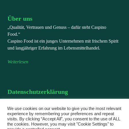
Über uns
„Qualität, Vertrauen und Genuss – dafür steht Caspino
Food.“
Caspino Food ist ein junges Unternehmen mit frischem Spirit
und langjähriger Erfahrung im Lebensmittelhandel.
Weiterlesen
Datenschutzerklärung
Wir verarbeiten personenbezogene Daten, die Sie uns im
Rahmen einer Bestellung, einer Registrierung oder bei einer
We use cookies on our website to give you the most relevant
experience by remembering your preferences and repeat
Kontaktaufnahme freiwillig mitteilen.
visits. By clicking “Accept All”, you consent to the use of ALL
the cookies. However, you may visit "Cookie Settings" to