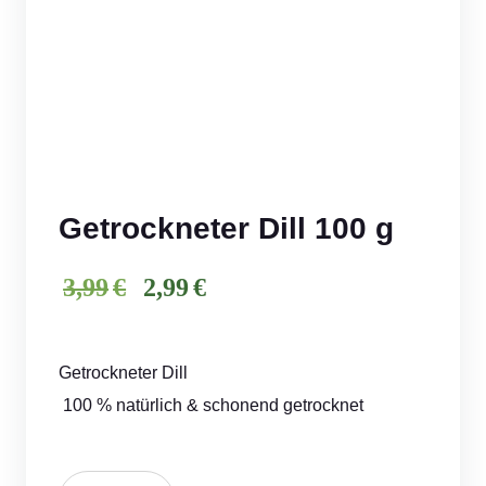
Getrockneter Dill 100 g
licher
ueller
3,99
€
2,99
€
Preis
Preis
war:
ist:
Getrockneter Dill
€3,99
€2,99.
100 % natürlich & schonend getrocknet