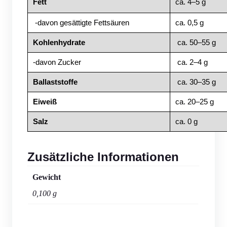
Fett
ca. 4–5 g
-davon gesättigte Fettsäuren
ca. 0,5 g
Kohlenhydrate
ca. 50–55 g
-davon Zucker
ca. 2–4 g
Ballaststoffe
ca. 30–35 g
Eiweiß
ca. 20–25 g
Salz
ca. 0 g
Zusätzliche Informationen
Gewicht
0,100 g