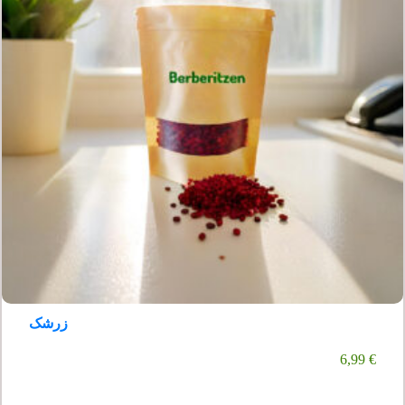
زرشک
6,99
€