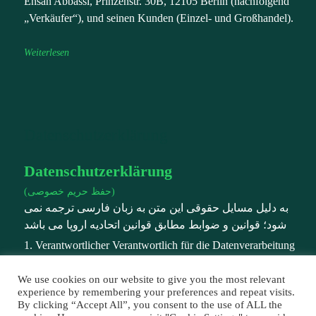
Ehsan Abbassi, Prinzenstr. 30B, 12105 Berlin (nachfolgend
„Verkäufer“), und seinen Kunden (Einzel- und Großhandel).
Weiterlesen
Datenschutzerklärung
Datenschutzerklärung
(حفظ حریم خصوصی)
به دلیل مسایل حقوقی این متن به زبان فارسی ترجمه نمی
شود؛ قوانین و ضوابط مطابق قوانین اتحادیه اروپا می باشد
1. Verantwortlicher Verantwortlich für die Datenverarbeitung
auf dieser Website ist: Caspino Food Inhaber: E. Abbassi
Prinzenstr. 30 B, 12105 Berlin Telefon: +491728556726 E-
We use cookies on our website to give you the most relevant
experience by remembering your preferences and repeat visits.
Mail: info@caspinofood.com
By clicking “Accept All”, you consent to the use of ALL the