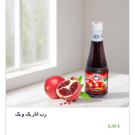
رب انار یک و یک
6,99
€