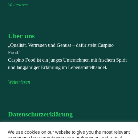
Weiterlesen
Über uns
„Qualität, Vertrauen und Genuss – dafür steht Caspino
Food.“
Caspino Food ist ein junges Unternehmen mit frischem Spirit
und langjähriger Erfahrung im Lebensmittelhandel.
Weiterlesen
Datenschutzerklärung
Wir verarbeiten personenbezogene Daten, die Sie uns im
Rahmen einer Bestellung, einer Registrierung oder bei einer
We use cookies on our website to give you the most relevant
experience by remembering your preferences and repeat