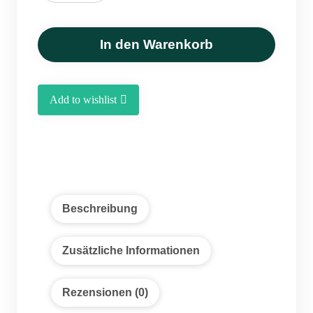
–
Getrocknete
Kräutermischung
In den Warenkorb
für
Ghormeh
Sabzi
Add to wishlist
(100 g)
Menge
Beschreibung
Zusätzliche Informationen
Rezensionen (0)