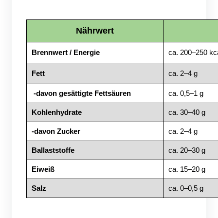
Nährwert
Brennwert / Energie
ca. 200–250 kc
Fett
ca. 2–4 g
-davon gesättigte Fettsäuren
ca. 0,5–1 g
Kohlenhydrate
ca. 30–40 g
-davon Zucker
ca. 2–4 g
Ballaststoffe
ca. 20–30 g
Eiweiß
ca. 15–20 g
Salz
ca. 0–0,5 g