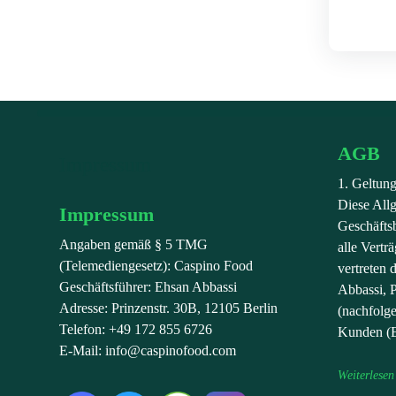
AGB
Impressum
1. Geltun
Diese All
Impressum
Geschäfts
Angaben gemäß § 5 TMG
alle Vert
(Telemediengesetz): Caspino Food
vertreten 
Geschäftsführer: Ehsan Abbassi
Abbassi, P
Adresse: Prinzenstr. 30B, 12105 Berlin
(nachfolg
Telefon: +49 172 855 6726
Kunden (E
E-Mail: info@caspinofood.com
Weiterlesen