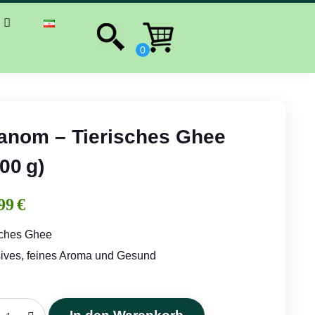
anom – Tierisches Ghee
00 g)
99
€
sches Ghee
sives, feines Aroma und Gesund