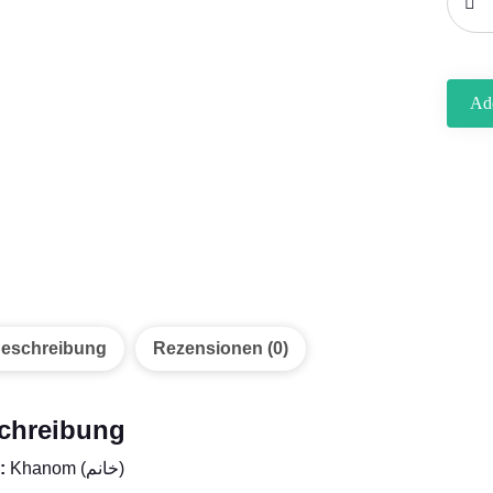
Add
eschreibung
Rezensionen (0)
chreibung
:
Khanom (خانم)