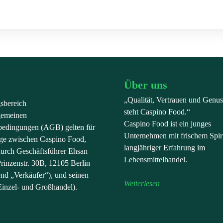
Über uns
„Qualität, Vertrauen und Genus
gsbereich
steht Caspino Food.“
gemeinen
Caspino Food ist ein junges
bedingungen (AGB) gelten für
Unternehmen mit frischem Spir
räge zwischen Caspino Food,
langjähriger Erfahrung im
durch Geschäftsführer Ehsan
Lebensmittelhandel.
rinzenstr. 30B, 12105 Berlin
end „Verkäufer“), und seinen
Weiterlesen
inzel- und Großhandel).