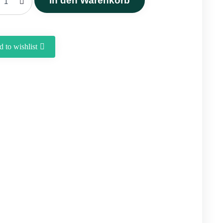
In den Warenkorb
Khanom
–
Tierisches
Ghee
 to wishlist
(1000 g)
Menge