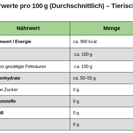
werte pro 100 g (Durchschnittlich) – Tieris
Nährwert
Menge
nwert / Energie
ca. 900 kcal
ca. 100 g
n gesättigte Fettsäuren
ca. 100 g
enhydrate
ca. 50–55 g
on Zucker
0 g
ststoffe
0 g
iß
0 g
0 g