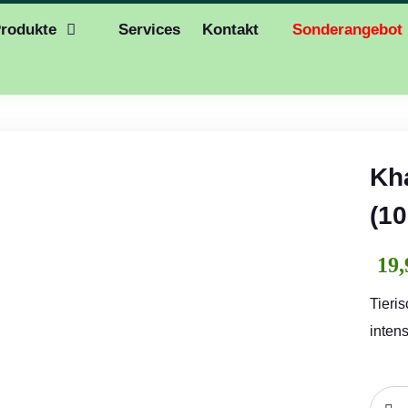
rodukte
Services
Kontakt
Sonderangebot
Kh
(10
19,
Tieri
inten