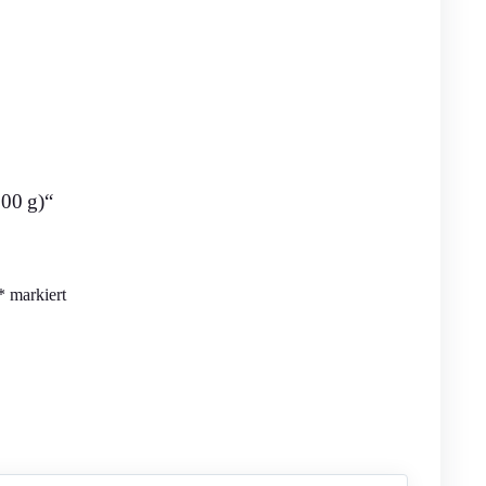
000 g)“
*
markiert