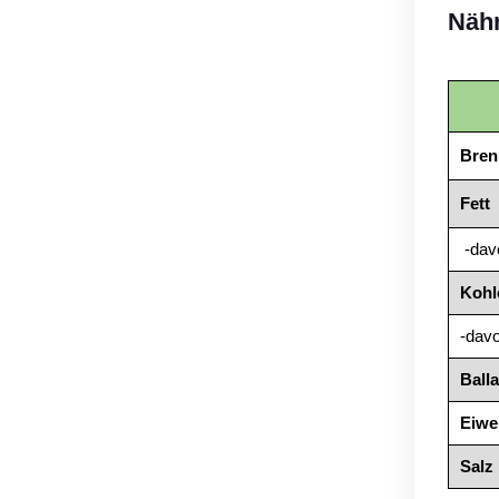
Nähr
Bren
Fett
-davo
Kohl
-dav
Balla
Eiwe
Salz