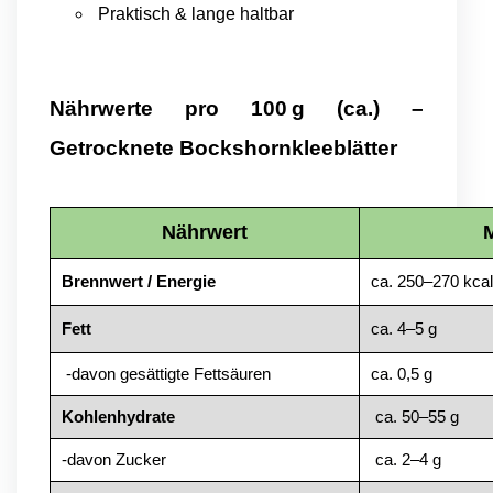
Praktisch & lange haltbar
Nährwerte pro 100 g (ca.) –
Getrocknete Bockshornkleeblätter
Nährwert
Brennwert / Energie
ca. 250–270 kca
Fett
ca. 4–5 g
-davon gesättigte Fettsäuren
ca. 0,5 g
Kohlenhydrate
ca. 50–55 g
-davon Zucker
ca. 2–4 g