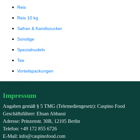
Reis
Reis 10 kg
Safran & Kandiszucker
Sonstige
Spezialnudeln
Tee
Vorteilspackungen
Impressum
Impressum
Angaben gemäß § 5 TMG (Telemediengesetz): Caspino Food
Geschäftsführer: Ehsan Abbassi
Adresse: Prinzenstr. 30B, 12105 Berlin
Telefon: +49 172 855 6726
E-Mail: info@caspinofood.com