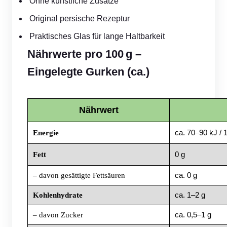
Ohne künstliche Zusätze
Original persische Rezeptur
Praktisches Glas für lange Haltbarkeit
Nährwerte pro 100 g –
Eingelegte Gurken (ca.)
Nährwert
ca. 70–90 kJ / 
Energie
0 g
Fett
ca. 0 g
– davon gesättigte Fettsäuren
ca. 1–2 g
Kohlenhydrate
ca. 0,5–1 g
– davon Zucker