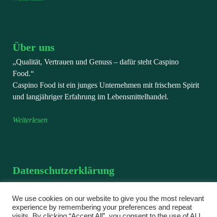
Über uns
„Qualität, Vertrauen und Genuss – dafür steht Caspino
Food.“
Caspino Food ist ein junges Unternehmen mit frischem Spirit
und langjähriger Erfahrung im Lebensmittelhandel.
Weiterlesen
Datenschutzerklärung
Wir verarbeiten personenbezogene Daten, die Sie uns im
Rahmen einer Bestellung, einer Registrierung oder bei einer
We use cookies on our website to give you the most relevant
experience by remembering your preferences and repeat
Kontaktaufnahme freiwillig mitteilen.
visits. By clicking “Accept All”, you consent to the use of ALL