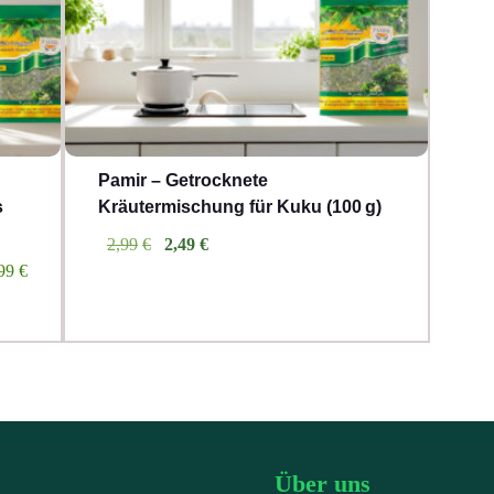
Pamir – Getrocknete
s
Kräutermischung für Kuku (100 g)
Ursprünglicher
Aktueller
2,99
€
2,49
€
Preis
Preis
99
€
war:
ist:
€2,99
€2,49.
Über uns