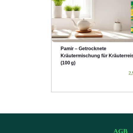
Pamir – Getrocknete
Kräutermischung für Kräuterrei
(100 g)
2,
AGB