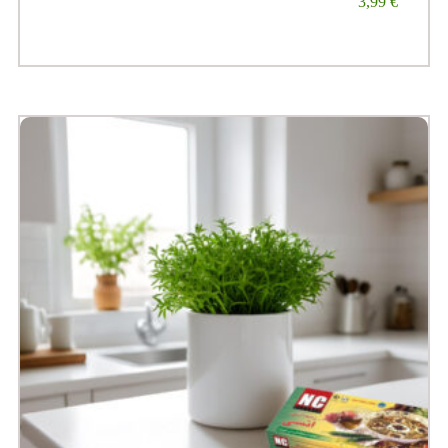
3,99
€