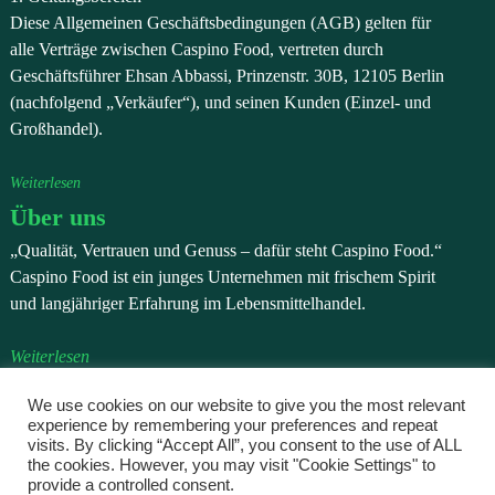
Diese Allgemeinen Geschäftsbedingungen (AGB) gelten für
alle Verträge zwischen Caspino Food, vertreten durch
Geschäftsführer Ehsan Abbassi, Prinzenstr. 30B, 12105 Berlin
(nachfolgend „Verkäufer“), und seinen Kunden (Einzel- und
Großhandel).
Weiterlesen
Über uns
„Qualität, Vertrauen und Genuss – dafür steht Caspino Food.“
Caspino Food ist ein junges Unternehmen mit frischem Spirit
und langjähriger Erfahrung im Lebensmittelhandel.
Weiterlesen
Datenschutzerklärung
We use cookies on our website to give you the most relevant
experience by remembering your preferences and repeat
Wir verarbeiten personenbezogene Daten, die Sie uns im
visits. By clicking “Accept All”, you consent to the use of ALL
Rahmen einer Bestellung, einer Registrierung oder bei einer
the cookies. However, you may visit "Cookie Settings" to
Kontaktaufnahme freiwillig mitteilen.
provide a controlled consent.