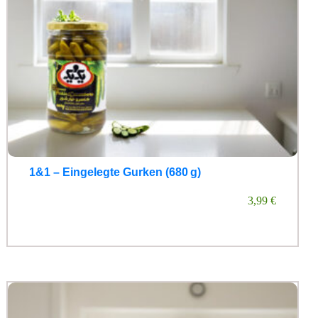
1&1 – Eingelegte Gurken (680 g)
3,99
€