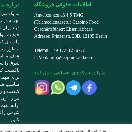
اطلاعات حقوقی فروشگاه
درباره ما
ما یک شرک
Angaben gemäß § 5 TMG
تجربه در زم
(Telemediengesetz): Caspino Food
در دوران ک
Geschäftsführer: Ehsan Abbassi
خود به موا
Adresse: Prinzenstr. 30B, 12105 Berlin
را دنبال ک
به‌طور مست
Telefon: +49 172 855 6726
هدف ما ای
E-Mail: info@caspinofood.com
شرق را به 
باکیفیت ک
ما را در شبکه‌های اجتماعی دنبال کنید
برای مهما
کیفیت و ر
قرار دارد. 
ارائه دهیم
شرقی را نی
کنیم.
emembering your preferences and repeat visits. By clicking