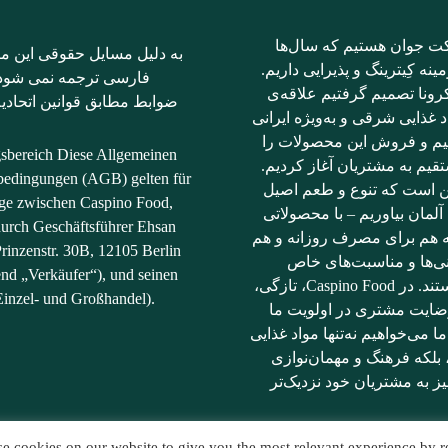
ت جوان هستیم که سال‌ها
به دلیل مسایل حقوقی این مت
ینه کِیترینگ و پذیرایی داریم.
فارسی ترجمه نمی شود؛ 
رونا تصمیم گرفتیم علاقه‌ی
ضوابط مطابق قوانین اتحادیه
د غذایی شرقی و به‌ویژه ایرانی
نیم و فروش این محصولات را
gsbereich Diese Allgemeinen
قیم به مشتریان آغاز کردیم.
bedingungen (AGB) gelten für
ن است که تنوع و طعم اصیل
räge zwischen Caspino Food,
آلمان بیاوریم – با محصولاتی
durch Geschäftsführer Ehsan
ه هم برای مصرف روزانه و هم
rinzenstr. 30B, 12105 Berlin
نی‌ها و مناسبت‌های خاص
end „Verkäufer“), und seinen
مناسب هستند. در Caspino Food، تازگی،
inzel- und Großhandel).
ضایت مشتری در اولویت ما
ما می‌خواهیم نه‌تنها مواد غذایی
، بلکه فرهنگ و مهمان‌نوازی
ز به مشتریان خود نزدیک‌تر
e cookies on our website to give you the most relevant experience by r