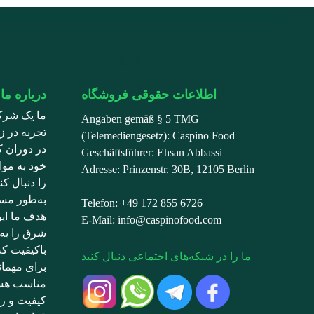
اطلاعات فروشگاه
اطلاعات حقوقی فروشگاه
درباره ما
ما یک شرک
Angaben gemäß § 5 TMG
تجربه در زم
(Telemediengesetz): Caspino Food
در دوران ک
Geschäftsführer: Ehsan Abbassi
خود به موا
Adresse: Prinzenstr. 30B, 12105 Berlin
را دنبال ک
به‌طور مست
Telefon: +49 172 855 6726
هدف ما ای
E-Mail: info@caspinofood.com
شرق را به 
باکیفیت ک
ما را در شبکه‌های اجتماعی دنبال کنید
برای مهما
کیفیت و ر