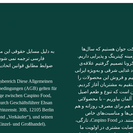
درباره ما
AGB فوتر فارسی
ت جوان هستیم که سال‌ها
به دلیل مسایل حقوقی این مت
ینه کِیترینگ و پذیرایی داریم.
فارسی ترجمه نمی شود؛ 
رونا تصمیم گرفتیم علاقه‌ی
ضوابط مطابق قوانین اتحادیه
د غذایی شرقی و به‌ویژه ایرانی
نیم و فروش این محصولات را
gsbereich Diese Allgemeinen
قیم به مشتریان آغاز کردیم.
bedingungen (AGB) gelten für
ن است که تنوع و طعم اصیل
räge zwischen Caspino Food,
آلمان بیاوریم – با محصولاتی
durch Geschäftsführer Ehsan
ه هم برای مصرف روزانه و هم
rinzenstr. 30B, 12105 Berlin
نی‌ها و مناسبت‌های خاص
end „Verkäufer“), und seinen
مناسب هستند. در Caspino Food، تازگی،
inzel- und Großhandel).
ضایت مشتری در اولویت ما