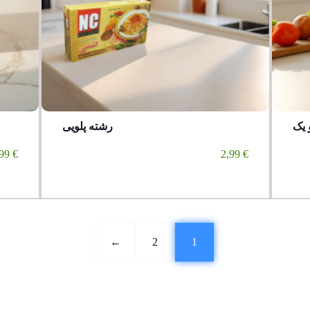
 یک
رشته پلویی
99
€
2,99
€
←
2
1