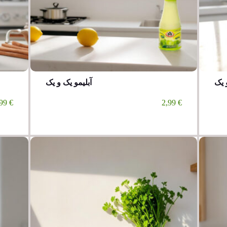
 یک
آبلیمو یک و یک
99
€
2,99
€