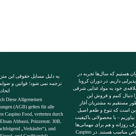
درباره ما
AGB فو
 هستیم که سال‌ها تجربه در
به دلیل مسایل حقوقی این متن
پذیرایی داریم. در دوران کرونا
ترجمه نمی شود؛ قوانین و ضواب
اقه‌ی خود به مواد غذایی شرقی
اتحاد
را دنبال کنیم و فروش این
ich Diese Allgemeinen
ور مستقیم به مشتریان آغاز
ungen (AGB) gelten für alle
ین است که تنوع و طعم اصیل
en Caspino Food, vertreten durch
بیاوریم – با محصولاتی باکیفیت
Ehsan Abbassi, Prinzenstr. 30B,
 روزانه و هم برای مهمانی‌ها
achfolgend „Verkäufer“), und
و مناسبت‌های خاص مناسب هستند. در Caspino
Einzel- und Großhandel).