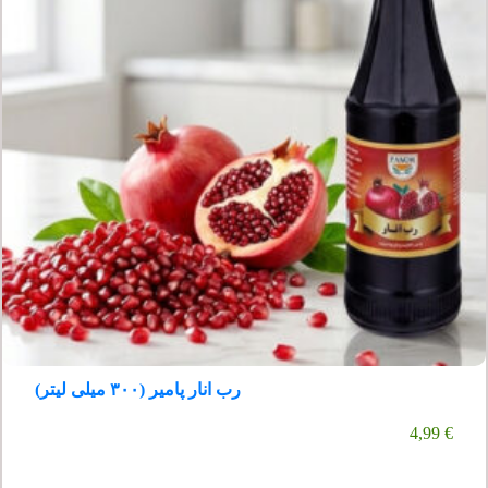
رب انار پامیر (۳۰۰ میلی لیتر)
4,99
€