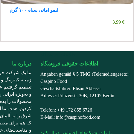
لیمو امانی سیاه ۱۰۰ گرم
3,99
€
اطلاعات فروشگاه
اطلاعات حقوقی فروشگاه
درباره ما
ما یک شرکت جوان
Angaben gemäß § 5 TMG (Telemediengesetz):
زمینه کِیترینگ و 
Caspino Food
تصمیم گرفتیم عل
Geschäftsführer: Ehsan Abbassi
و به‌ویژه ایرانی 
Adresse: Prinzenstr. 30B, 12105 Berlin
محصولات را به‌ط
کردیم. هدف ما ا
Telefon: +49 172 855 6726
شرق را به آلمان 
E-Mail: info@caspinofood.com
که هم برای مصرف
ما را در شبکه‌های اجتماعی دنبال کنید