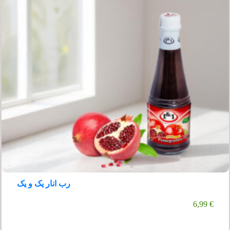
رب انار یک و یک
6,99
€