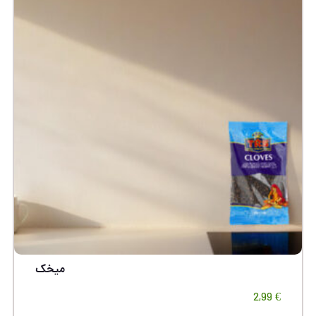
میخک‌
2,99
€