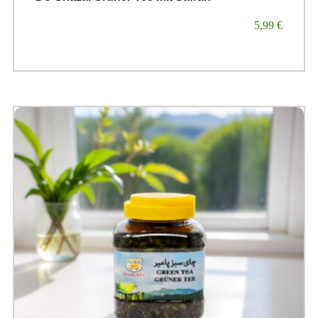
5,99
€