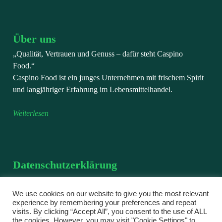
Über uns
„Qualität, Vertrauen und Genuss – dafür steht Caspino
Food.“
Caspino Food ist ein junges Unternehmen mit frischem Spirit
und langjähriger Erfahrung im Lebensmittelhandel.
Weiterlesen
Datenschutzerklärung
Wir verarbeiten personenbezogene Daten, die Sie uns im
Rahmen einer Bestellung, einer Registrierung oder bei einer
We use cookies on our website to give you the most relevant
experience by remembering your preferences and repeat
Kontaktaufnahme freiwillig mitteilen.
visits. By clicking “Accept All”, you consent to the use of ALL
the cookies. However, you may visit "Cookie Settings" to