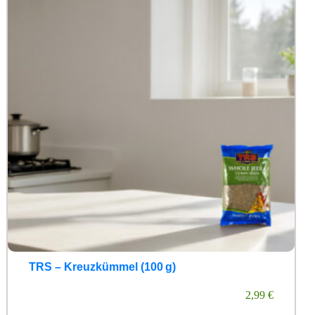
TRS – Kreuzkümmel (100 g)
2,99
€