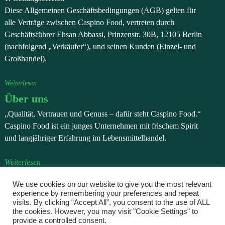
Diese Allgemeinen Geschäftsbedingungen (AGB) gelten für
alle Verträge zwischen Caspino Food, vertreten durch
Geschäftsführer Ehsan Abbassi, Prinzenstr. 30B, 12105 Berlin
(nachfolgend „Verkäufer“), und seinen Kunden (Einzel- und
Großhandel).
Weiterlesen
Über uns
„Qualität, Vertrauen und Genuss – dafür steht Caspino Food.“
Caspino Food ist ein junges Unternehmen mit frischem Spirit
und langjähriger Erfahrung im Lebensmittelhandel.
Weiterlesen
Datenschutzerklärung
We use cookies on our website to give you the most relevant
experience by remembering your preferences and repeat
Wir verarbeiten personenbezogene Daten, die Sie uns im
visits. By clicking “Accept All”, you consent to the use of ALL
Rahmen einer Bestellung, einer Registrierung oder bei einer
the cookies. However, you may visit "Cookie Settings" to
Kontaktaufnahme freiwillig mitteilen.
provide a controlled consent.