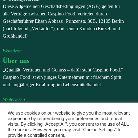
Diese Allgemeinen Geschäftsbedingungen (AGB) gelten für
alle Verträge zwischen Caspino Food, vertreten durch
Geschäftsführer Ehsan Abbassi, Prinzenstr. 30B, 12105 Berlin
(nachfolgend „Verkäufer“), und seinen Kunden (Einzel- und
Großhandel).
Weiterlesen
Über uns
„Qualität, Vertrauen und Genuss – dafür steht Caspino Food.“
Caspino Food ist ein junges Unternehmen mit frischem Spirit
und langjähriger Erfahrung im Lebensmittelhandel.
Weiterlesen
Datenschutzerklärung
We use cookies on our website to give you the most relevant
experience by remembering your preferences and repeat
Wir verarbeiten personenbezogene Daten, die Sie uns im
visits. By clicking “Accept All”, you consent to the use of ALL
Rahmen einer Bestellung, einer Registrierung oder bei einer
the cookies. However, you may visit "Cookie Settings" to
Kontaktaufnahme freiwillig mitteilen.
provide a controlled consent.