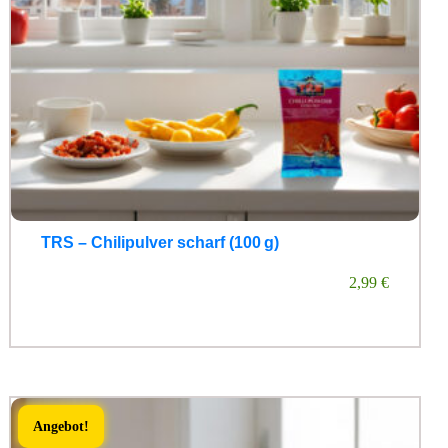
TRS – Chilipulver scharf (100 g)
2,99
€
Angebot!